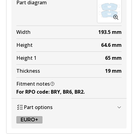
Part diagram
Width
193.5
mm
Height
64.6
mm
Height 1
65
mm
Thickness
19
mm
Fitment notes
For RPO code
:
BRY, BR6, BR2
.
Part options
EURO+