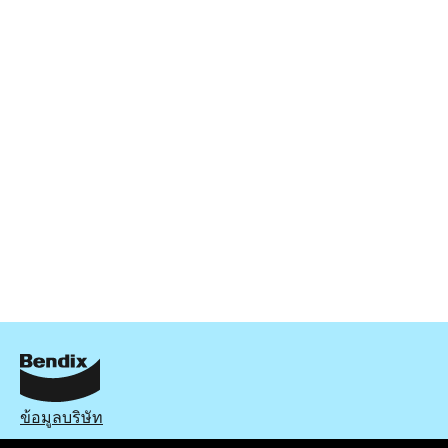
EURO+
DB2216 EURO+
Active
View part
ข้อมูลบริษัท