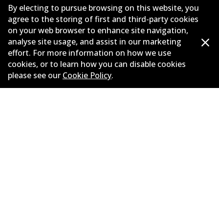
ซัพพลายเออร์
By electing to pursue browsing on this website, you
agree to the storing of first and third-party cookies
ติดต่อ
on your web browser to enhance site navigation,
analyse site usage, and assist in our marketing
นโยบายความเป็นส่วนตัว
effort. For more information on how we use
cookies, or to learn how you can disable cookies
การรับประกัน
please see our
Cookie Policy
.
ข้อกำหนดและเงื่อนไข
นโยบายการแจ้งเบาะแส
แคตตาล๊อก
©
2026
All Rights Reserved. Bendix Australia —
สมาชิก
ภาคภูมิใจของ Australian Automotive Aftermarket
Association