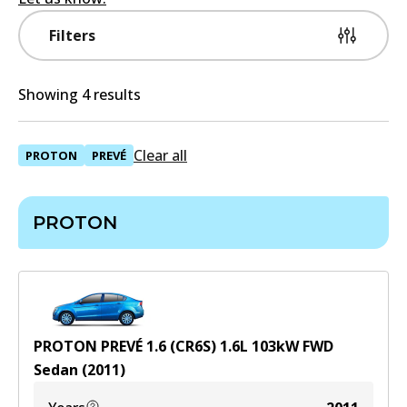
Filters
Showing 4 results
Clear all
PROTON
PREVÉ
PROTON
PROTON PREVÉ 1.6 (CR6S)
1.6
L
103
kW
FWD
Sedan
(
2011
)