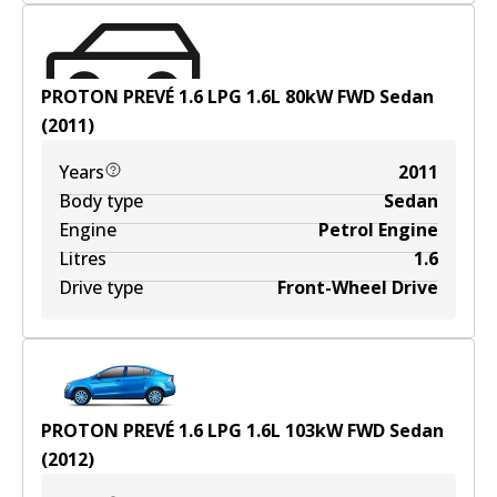
PROTON PREVÉ 1.6 LPG
1.6
L
80
kW
FWD
Sedan
(
2011
)
Years
2011
Body type
Sedan
Engine
Petrol Engine
Litres
1.6
Drive type
Front-Wheel Drive
PROTON PREVÉ 1.6 LPG
1.6
L
103
kW
FWD
Sedan
(
2012
)