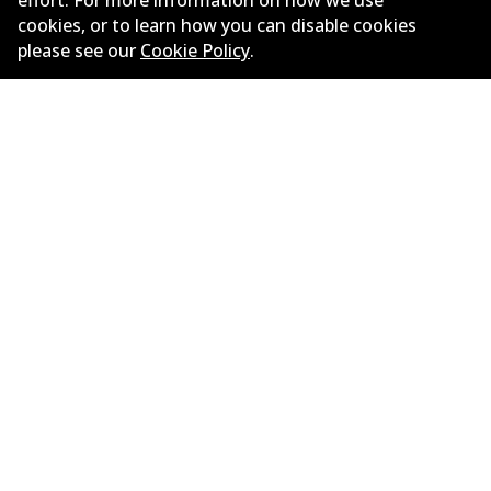
effort. For more information on how we use
ซัพพลายเออร์
cookies, or to learn how you can disable cookies
please see our
Cookie Policy
.
ติดต่อ
นโยบายความเป็นส่วนตัว
การรับประกัน
ข้อกำหนดและเงื่อนไข
นโยบายการแจ้งเบาะแส
แคตตาล๊อก
©
2026
All Rights Reserved. Bendix Australia —
สมาชิก
ภาคภูมิใจของ Australian Automotive Aftermarket
Association