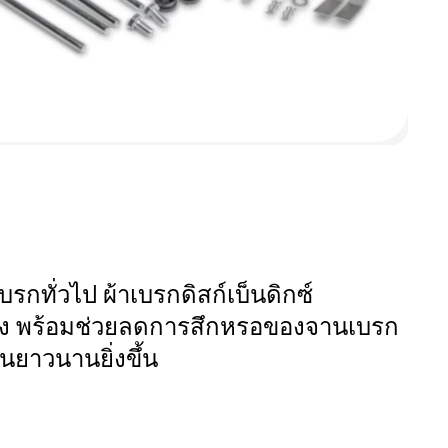
กทั่วไป ผ้าเบรกดิสก์เบ็นดิกซ์
สูง พร้อมช่วยลดการสึกหรอของจานเบรก
นยาวนานยิ่งขึ้น