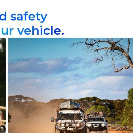
 safety
our vehicle.