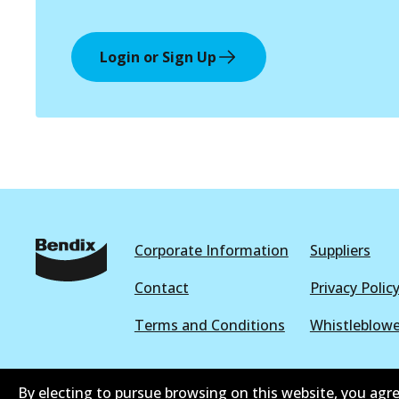
Login or Sign Up
Corporate Information
Suppliers
Contact
Privacy Polic
Terms and Conditions
Whistleblowe
By electing to pursue browsing on this website, you agre