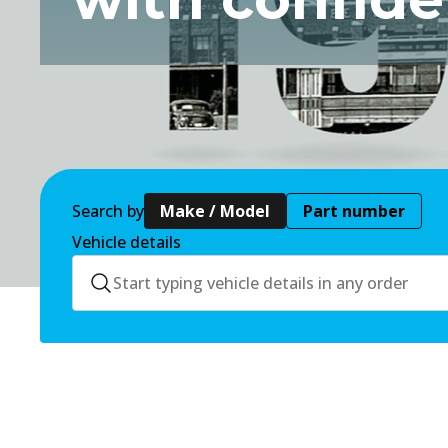
with confid
Search by
Make / Model
Part number
Vehicle details