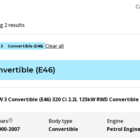
C
 2 results
Clear all
3
Convertible (E46)
vertible (E46)
 3 Convertible (E46) 320 Ci
2.2
L
125
kW
RWD
Convertible
ears
Body type
Engine
000-2007
Convertible
Petrol Engin