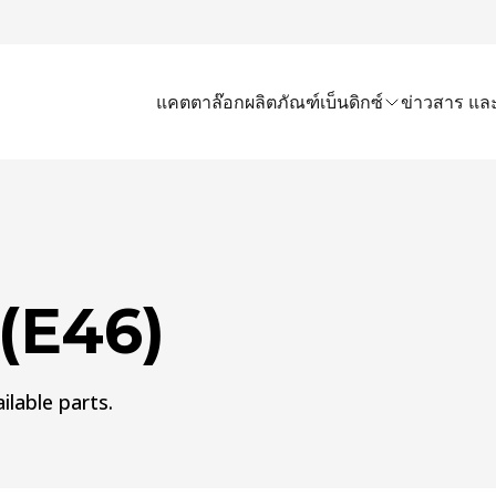
แคตตาล๊อก
ผลิตภัณฑ์เบ็นดิกซ์
ข่าวสาร และ
 (E46)
ilable parts.