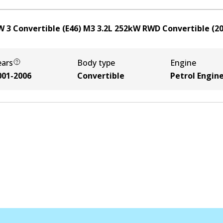
 3 Convertible (E46) M3
3.2
L
252
kW
RWD
Convertible
(
2
ears
Body type
Engine
001-2006
Convertible
Petrol Engin