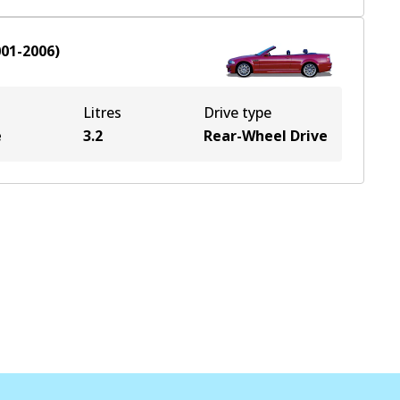
001-2006
)
Litres
Drive type
e
3.2
Rear-Wheel Drive