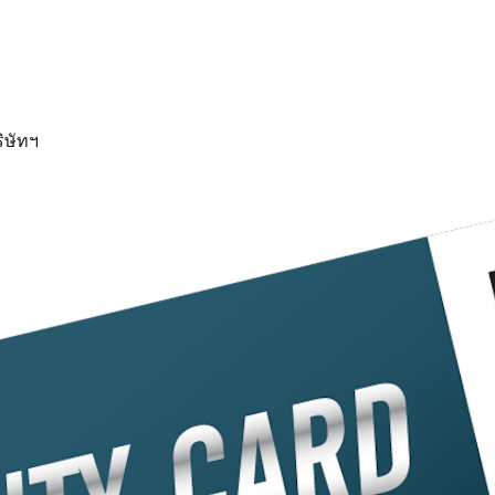
ิษัทฯ