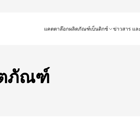
แคตตาล๊อก
ผลิตภัณฑ์เบ็นดิกซ์
ข่าวสาร และ
ตภัณฑ์