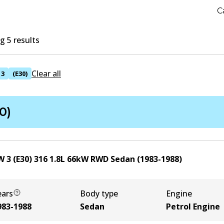
C
 5 results
Clear all
3
(E30)
0)
 3 (E30) 316
1.8
L
66
kW
RWD
Sedan
(
1983-1988
)
ears
Body type
Engine
983-1988
Sedan
Petrol Engine