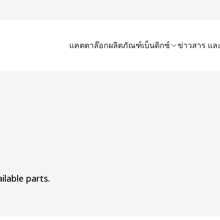
แคตตาล๊อก
ผลิตภัณฑ์เบ็นดิกซ์
ข่าวสาร และ
ilable parts.