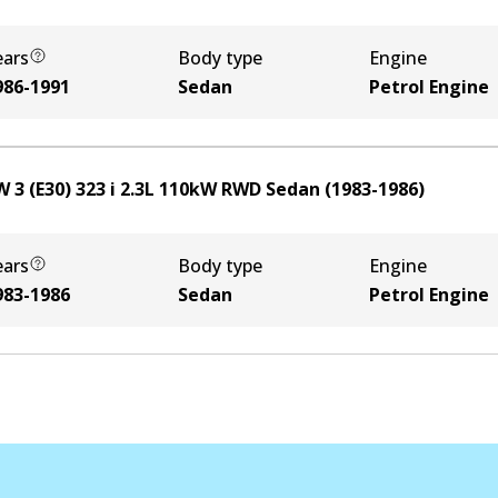
ears
Body type
Engine
986-1991
Sedan
Petrol Engine
 3 (E30) 323 i
2.3
L
110
kW
RWD
Sedan
(
1983-1986
)
ears
Body type
Engine
983-1986
Sedan
Petrol Engine