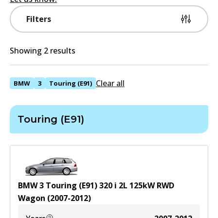
Filters
Showing 2 results
Clear all
BMW
3
Touring (E91)
Touring (E91)
BMW 3 Touring (E91) 320 i
2
L
125
kW
RWD
Wagon
(
2007-2012
)