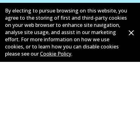
ซัพพลายเออร์
By electing to pursue browsing on this website, you
agree to the storing of first and third-party cookies
ติดต่อ
on your web browser to enhance site navigation,
analyse site usage, and assist in our marketing
นโยบายความเป็นส่วนตัว
effort. For more information on how we use
cookies, or to learn how you can disable cookies
การรับประกัน
please see our
Cookie Policy
.
ข้อกำหนดและเงื่อนไข
นโยบายการแจ้งเบาะแส
แคตตาล๊อก
©
2026
All Rights Reserved. Bendix Australia —
สมาชิก
ภาคภูมิใจของ Australian Automotive Aftermarket
Association