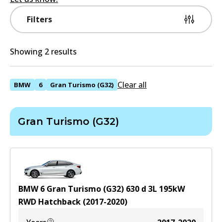
Filters
Showing 2 results
Clear all
BMW
6
Gran Turismo (G32)
Gran Turismo (G32)
BMW 6 Gran Turismo (G32) 630 d
3
L
195
kW
RWD
Hatchback
(
2017-2020
)