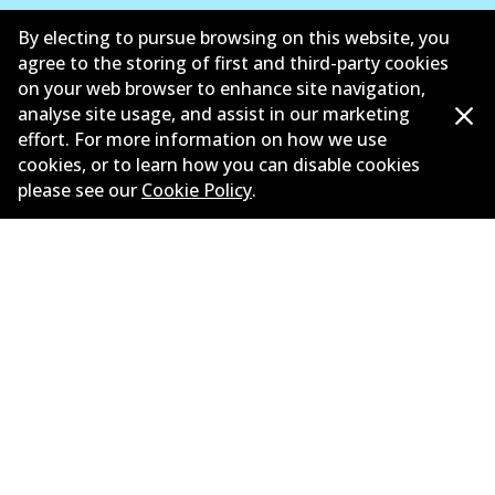
ซัพพลายเออร์
By electing to pursue browsing on this website, you
agree to the storing of first and third-party cookies
ติดต่อ
on your web browser to enhance site navigation,
analyse site usage, and assist in our marketing
นโยบายความเป็นส่วนตัว
effort. For more information on how we use
cookies, or to learn how you can disable cookies
การรับประกัน
please see our
Cookie Policy
.
ข้อกำหนดและเงื่อนไข
นโยบายการแจ้งเบาะแส
แคตตาล๊อก
©
2026
All Rights Reserved. Bendix Australia —
สมาชิก
ภาคภูมิใจของ Australian Automotive Aftermarket
Association