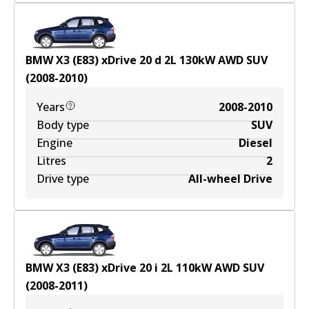
BMW X3 (E83) xDrive 20 d
2
L
130
kW
AWD
SUV
(
2008-2010
)
Years
2008-2010
Body type
SUV
Engine
Diesel
Litres
2
Drive type
All-wheel Drive
BMW X3 (E83) xDrive 20 i
2
L
110
kW
AWD
SUV
(
2008-2011
)