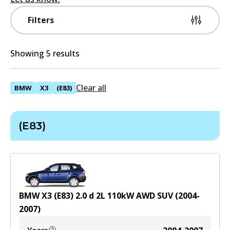
Filters
Showing 5 results
Clear all
BMW
X3
(E83)
(E83)
BMW X3 (E83) 2.0 d
2
L
110
kW
AWD
SUV
(
2004-
2007
)