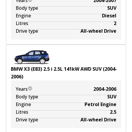
Years
2004-2007
Body type
SUV
Engine
Diesel
Litres
2
Drive type
All-wheel Drive
BMW X3 (E83) 2.5 i
2.5
L
141
kW
AWD
SUV
(
2004-
2006
)
Years
2004-2006
Body type
SUV
Engine
Petrol Engine
Litres
2.5
Drive type
All-wheel Drive