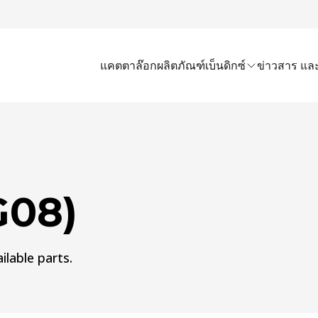
แคตตาล๊อก
ผลิตภัณฑ์เบ็นดิกซ์
ข่าวสาร และ
G08)
ilable parts.