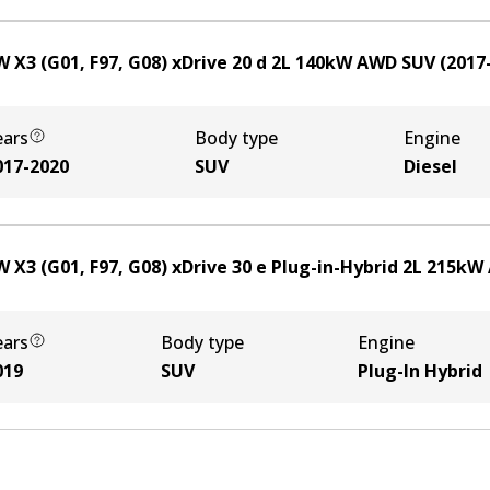
 X3 (G01, F97, G08) xDrive 20 d
2
L
140
kW
AWD
SUV
(
2017
ears
Body type
Engine
017-2020
SUV
Diesel
 X3 (G01, F97, G08) xDrive 30 e Plug-in-Hybrid
2
L
215
kW
ears
Body type
Engine
019
SUV
Plug-In Hybrid