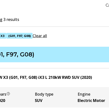
C
 3 results
Clear all
X3
(G01, F97, G08)
1, F97, G08)
 X3 (G01, F97, G08) iX3
L
210
kW
RWD
SUV
(
2020
)
ears
Body type
Engine
020
SUV
Electric Motor