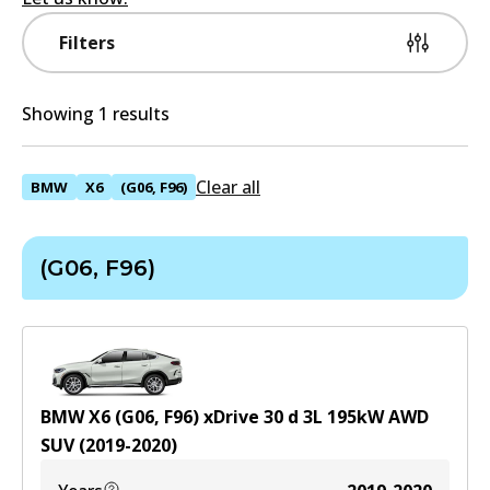
Filters
Showing 1 results
Clear all
BMW
X6
(G06, F96)
(G06, F96)
BMW X6 (G06, F96) xDrive 30 d
3
L
195
kW
AWD
SUV
(
2019-2020
)