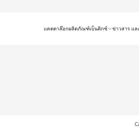
แคตตาล๊อก
ผลิตภัณฑ์เบ็นดิกซ์
ข่าวสาร และ
C