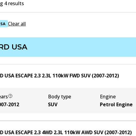
 4 results
Clear all
USA
RD USA
D USA ESCAPE 2.3
2.3
L
110
kW
FWD
SUV
(
2007-2012
)
ears
Body type
Engine
007-2012
SUV
Petrol Engine
D USA ESCAPE 2.3 4WD
2.3
L
110
kW
AWD
SUV
(
2007-2012
)