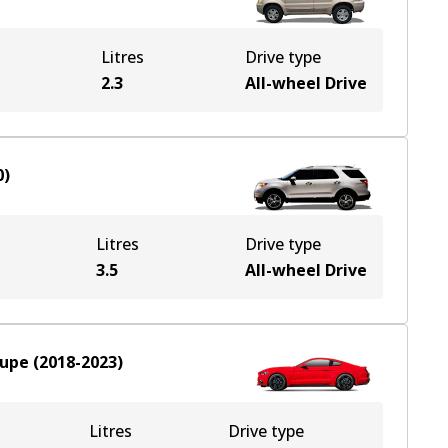
Litres
Drive type
e
2.3
All-wheel Drive
0
)
Litres
Drive type
3.5
All-wheel Drive
upe
(
2018-2023
)
Litres
Drive type