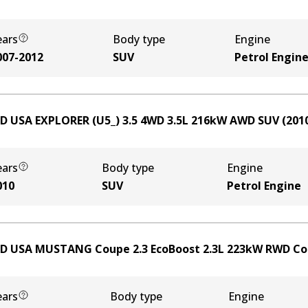
ears
Body type
Engine
007-2012
SUV
Petrol Engin
D USA EXPLORER (U5_) 3.5 4WD
3.5
L
216
kW
AWD
SUV
(
201
ears
Body type
Engine
010
SUV
Petrol Engine
D USA MUSTANG Coupe 2.3 EcoBoost
2.3
L
223
kW
RWD
Co
ears
Body type
Engine