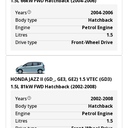
1.5
L
66
kW
FWD
Hatchback
(
2004-2006
)
Years
2004-2006
Body type
Hatchback
Engine
Petrol Engine
Litres
1.5
Drive type
Front-Wheel Drive
HONDA JAZZ II (GD_, GE3, GE2) 1.5 VTEC (GD3)
1.5
L
81
kW
FWD
Hatchback
(
2002-2008
)
Years
2002-2008
Body type
Hatchback
Engine
Petrol Engine
Litres
1.5