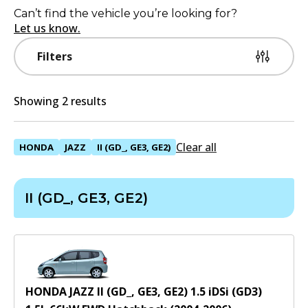
Can’t find the vehicle you’re looking for?
Let us know.
Filters
Showing 2 results
Clear all
HONDA
JAZZ
II (GD_, GE3, GE2)
II (GD_, GE3, GE2)
HONDA JAZZ II (GD_, GE3, GE2) 1.5 iDSi (GD3)