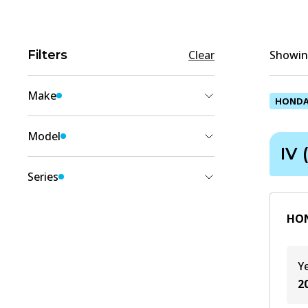
Filters
Clear
Showing
Make
HOND
HONDA
(
2
)
Model
IV 
JAZZ
(
2
)
Series
IV (GK_)
(
2
)
HON
Y
2