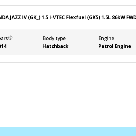
DA JAZZ IV (GK_) 1.5 i-VTEC Flexfuel (GK5)
1.5
L
86
kW
FW
ears
Body type
Engine
014
Hatchback
Petrol Engine