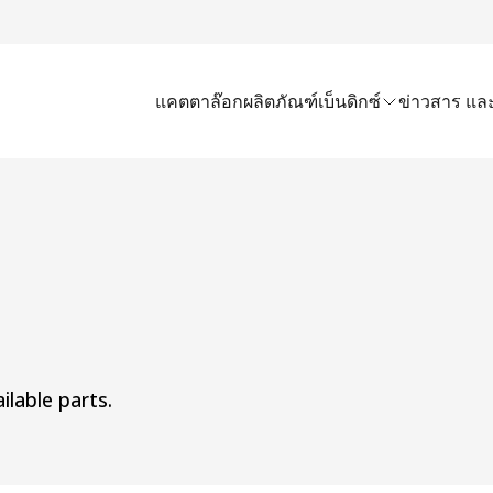
แคตตาล๊อก
ผลิตภัณฑ์เบ็นดิกซ์
ข่าวสาร และ
ilable parts.