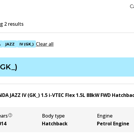
C
 2 results
Clear all
A
JAZZ
IV (GK_)
(GK_)
DA JAZZ IV (GK_) 1.5 i-VTEC Flex
1.5
L
88
kW
FWD
Hatchba
ears
Body type
Engine
014
Hatchback
Petrol Engine