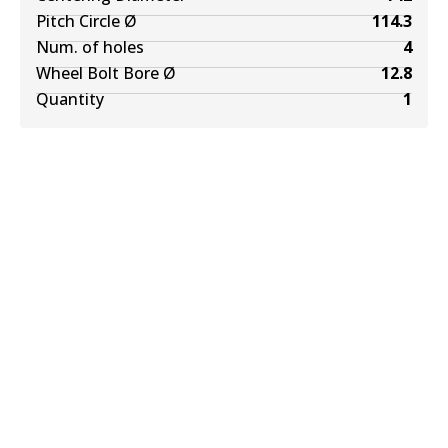
Pitch Circle Ø
114.3
Num. of holes
4
Wheel Bolt Bore Ø
12.8
Quantity
1