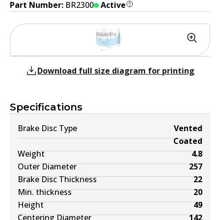
Part Number:
BR2300
Active
Download full size diagram for printing
Specifications
Brake Disc Type
Vented
Coated
Weight
4.8
Outer Diameter
257
Brake Disc Thickness
22
Min. thickness
20
Height
49
Centering Diameter
142