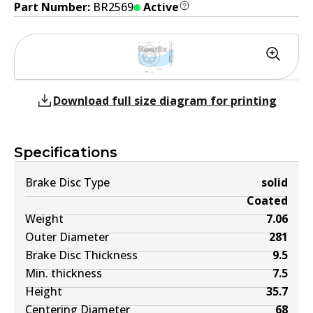
Part Number:
BR2569
Active
Download full size diagram for printing
Specifications
Brake Disc Type
solid
Coated
Weight
7.06
Outer Diameter
281
Brake Disc Thickness
9.5
Min. thickness
7.5
Height
35.7
Centering Diameter
68