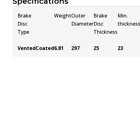
Specifications
Brake
Weight
Outer
Brake
Min.
Disc
Diameter
Disc
thicknes
Type
Thickness
Vented
Coated
6.81
297
25
23