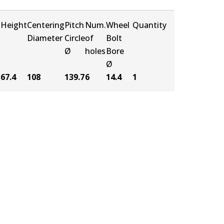
Height
Centering
Pitch
Num.
Wheel
Quantity
s
Diameter
Circle
of
Bolt
Ø
holes
Bore
Ø
67.4
108
139.7
6
14.4
1