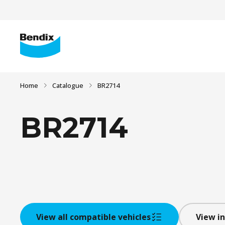
Home
Catalogue
BR2714
BR2714
View all compatible vehicles
View in