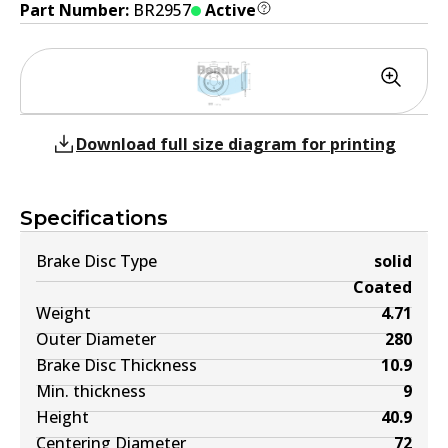
Part Number:
BR2957
Active
Download full size diagram for printing
Specifications
Brake Disc Type
solid
Coated
Weight
4.71
Outer Diameter
280
Brake Disc Thickness
10.9
Min. thickness
9
Height
40.9
Centering Diameter
72