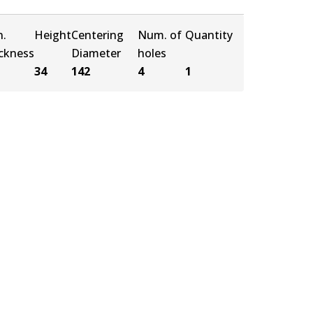
n.
Height
Centering
Num. of
Quantity
ickness
Diameter
holes
34
142
4
1