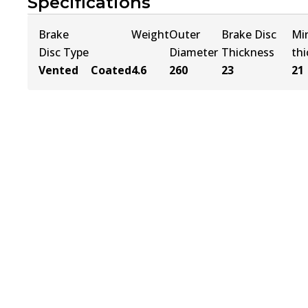
Specifications
Brake
Weight
Outer
Brake Disc
Mi
Disc Type
Diameter
Thickness
th
Vented
Coated
4.6
260
23
21