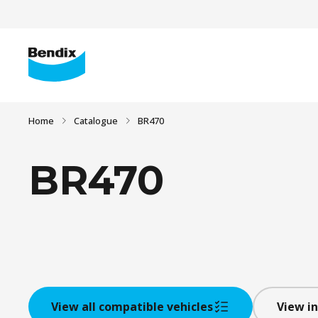
Home
Catalogue
BR470
BR470
View all compatible vehicles
View in