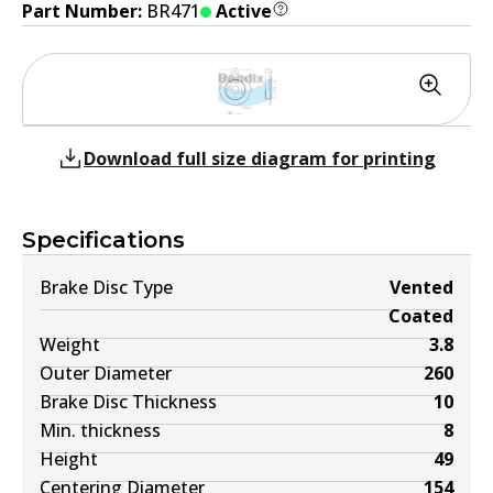
Part Number:
BR471
Active
Download full size diagram for printing
Specifications
Brake Disc Type
Vented
Coated
Weight
3.8
Outer Diameter
260
Brake Disc Thickness
10
Min. thickness
8
Height
49
Centering Diameter
154