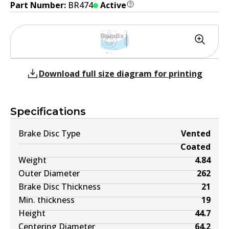
Part Number:
BR474
Active
Download full size diagram for printing
Specifications
Brake Disc Type
Vented
Coated
Weight
4.84
Outer Diameter
262
Brake Disc Thickness
21
Min. thickness
19
Height
44.7
Centering Diameter
64.2