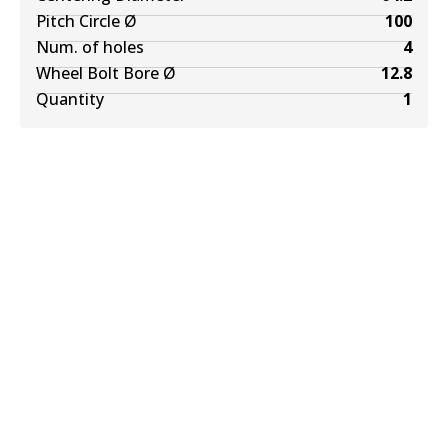
Pitch Circle Ø
100
Num. of holes
4
Wheel Bolt Bore Ø
12.8
Quantity
1