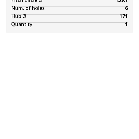
Pitch Circle Ø
139.7
Num. of holes
6
Hub Ø
171
Quantity
1