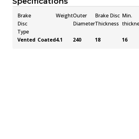
Specifications
Brake
Weight
Outer
Brake Disc
Min.
Disc
Diameter
Thickness
thickn
Type
Vented
Coated
4.1
240
18
16