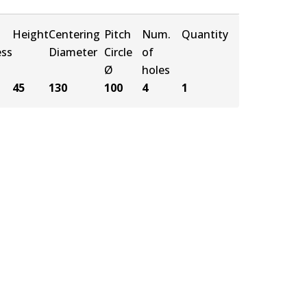
Height
Centering
Pitch
Num.
Quantity
ess
Diameter
Circle
of
Ø
holes
45
130
100
4
1