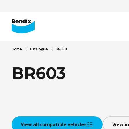
Home
Catalogue
BR603
BR603
View all compatible vehicles
View in