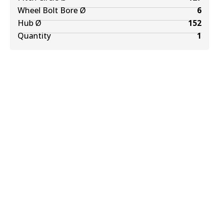
Wheel Bolt Bore Ø
6
Hub Ø
152
Quantity
1