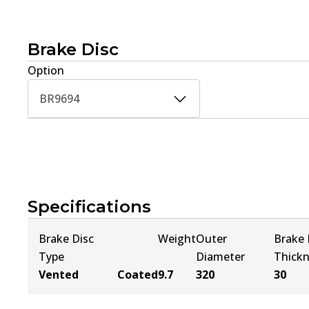
Brake Disc
Option
BR9694
Specifications
Brake Disc
Weight
Outer
Brake 
Type
Diameter
Thick
Vented
Coated
9.7
320
30