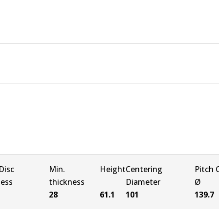
Disc
Min.
Height
Centering
Pitch C
ness
thickness
Diameter
Ø
28
61.1
101
139.7