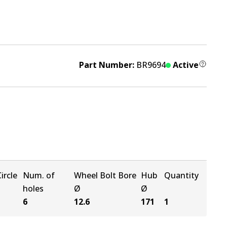
Part Number:
BR9694
Active
ircle
Num. of
Wheel Bolt Bore
Hub
Quantity
holes
Ø
Ø
6
12.6
171
1