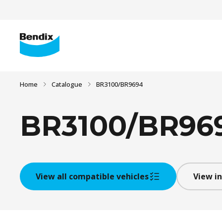
Home
Catalogue
BR3100/BR9694
BR3100/BR96
View all compatible vehicles
View in