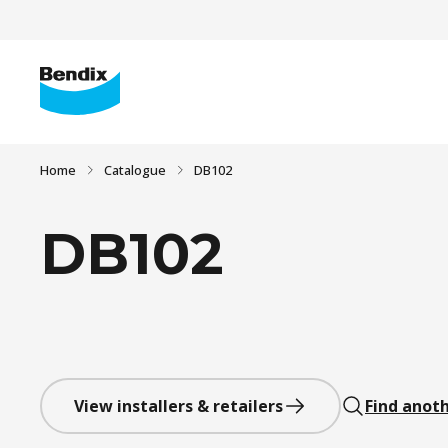
Home
Catalogue
DB102
DB102
View installers & retailers
Find anoth