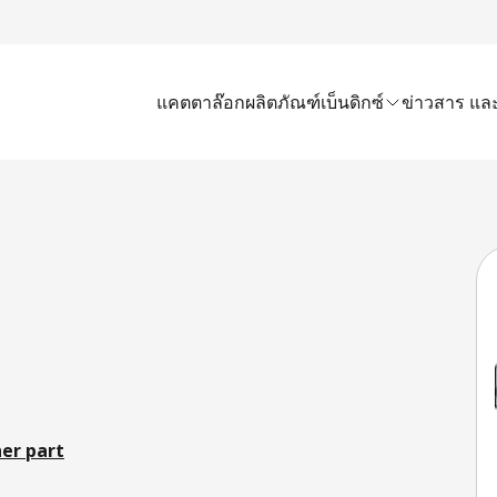
แคตตาล๊อก
ผลิตภัณฑ์เบ็นดิกซ์
ข่าวสาร และ
er part