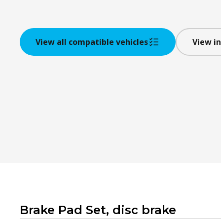
View all compatible vehicles
View in
Brake Pad Set, disc brake