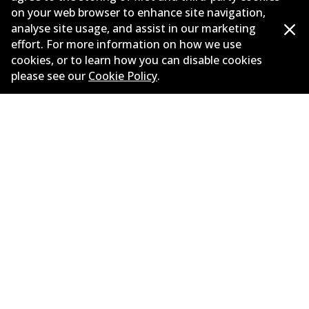
on your web browser to enhance site navigation,
ข้อมูลบริษัท
analyse site usage, and assist in our marketing
effort. For more information on how we use
ซัพพลายเออร์
cookies, or to learn how you can disable cookies
ติดต่อ
please see our
Cookie Policy
.
นโยบายความเป็นส่วนตัว
การรับประกัน
ข้อกำหนดและเงื่อนไข
นโยบายการแจ้งเบาะแส
แคตตาล๊อก
©
2026
All Rights Reserved. Bendix Australia —
สมาชิก