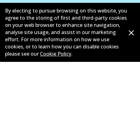
ซัพพลายเออร์
By electing to pursue browsing on this website, you
agree to the storing of first and third-party cookies
ติดต่อ
on your web browser to enhance site navigation,
analyse site usage, and assist in our marketing
นโยบายความเป็นส่วนตัว
effort. For more information on how we use
cookies, or to learn how you can disable cookies
การรับประกัน
please see our
Cookie Policy
.
ข้อกำหนดและเงื่อนไข
นโยบายการแจ้งเบาะแส
แคตตาล๊อก
©
2026
All Rights Reserved. Bendix Australia —
สมาชิก
ภาคภูมิใจของ Australian Automotive Aftermarket
Association