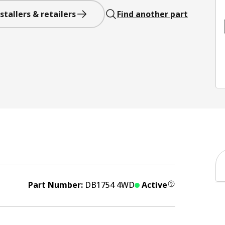
stallers & retailers
Find another part
Part Number:
DB1754 4WD
Active