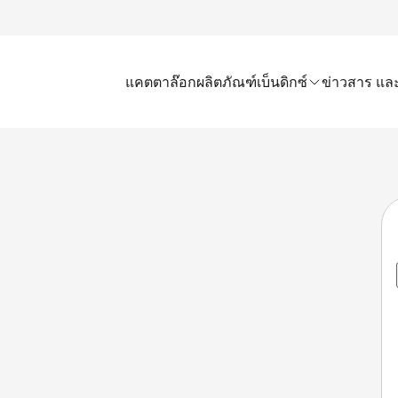
แคตตาล๊อก
ผลิตภัณฑ์เบ็นดิกซ์
ข่าวสาร และ