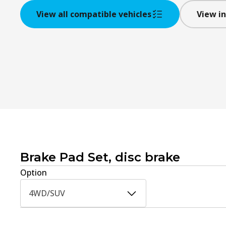
View all compatible vehicles
View in
Brake Pad Set, disc brake
Option
4WD/SUV