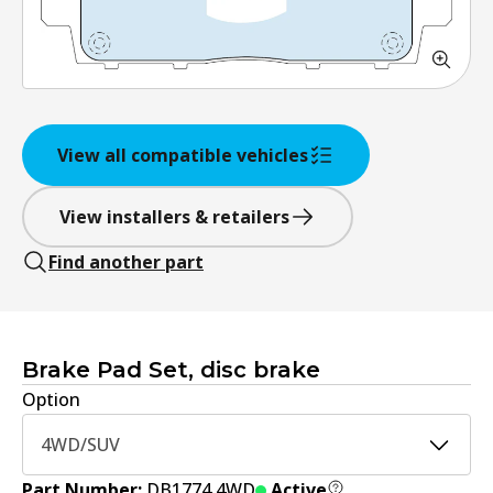
View all compatible vehicles
View installers & retailers
Find another part
Brake Pad Set, disc brake
Option
4WD/SUV
Part Number:
DB1774 4WD
Active