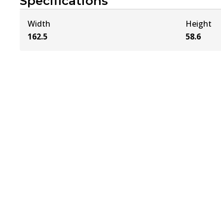
Specifications
Width
Height
162.5
58.6