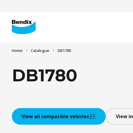
Home
Catalogue
DB1780
DB1780
View all compatible vehicles
View in