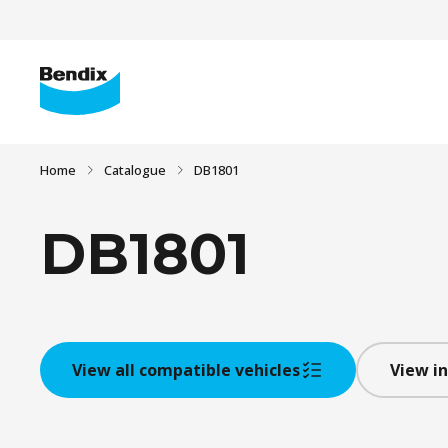
Home
Catalogue
DB1801
DB1801
View all compatible vehicles
View in