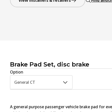
View installers & retailers
Find anoth
Brake Pad Set, disc brake
Option
General CT
A general purpose passenger vehicle brake pad for ev