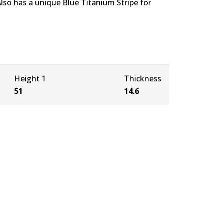
Also has a unique Blue Titanium Stripe for
Height 1
Thickness
51
14.6