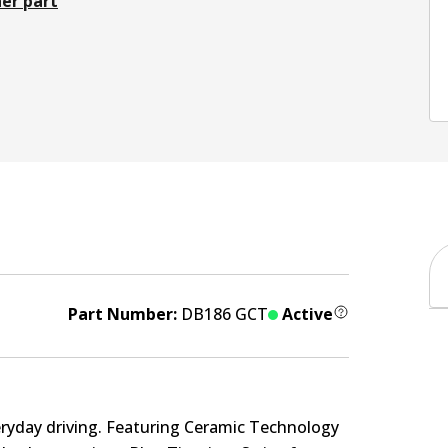
er part
Part Number:
DB186 GCT
Active
eryday driving. Featuring Ceramic Technology