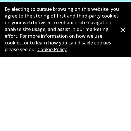
ซัพพลายเออร์
By electing to pursue browsing on this website, you
agree to the storing of first and third-party cookies
ติดต่อ
on your web browser to enhance site navigation,
analyse site usage, and assist in our marketing
นโยบายความเป็นส่วนตัว
effort. For more information on how we use
cookies, or to learn how you can disable cookies
การรับประกัน
please see our
Cookie Policy
.
ข้อกำหนดและเงื่อนไข
นโยบายการแจ้งเบาะแส
แคตตาล๊อก
©
2026
All Rights Reserved. Bendix Australia —
สมาชิก
ภาคภูมิใจของ Australian Automotive Aftermarket
Association