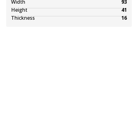
Width
93
Height
41
Thickness
16