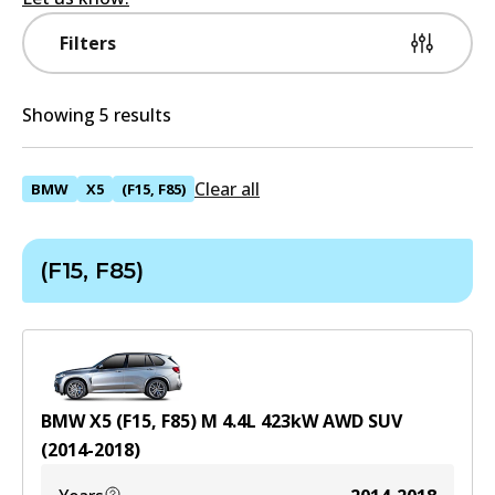
Filters
Showing 5 results
Clear all
BMW
X5
(F15, F85)
(F15, F85)
BMW X5 (F15, F85) M
4.4
L
423
kW
AWD
SUV
(
2014-2018
)