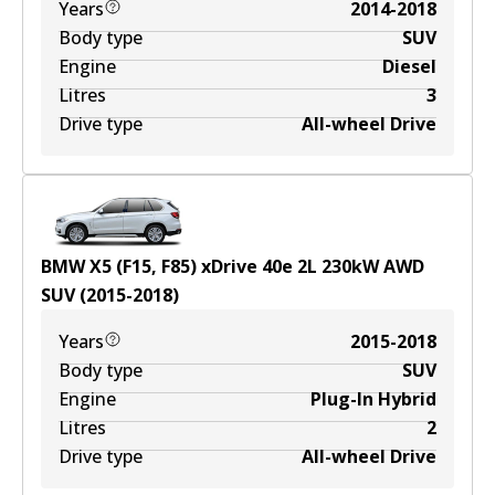
Years
2014-2018
Body type
SUV
Engine
Diesel
Litres
3
Drive type
All-wheel Drive
BMW X5 (F15, F85) xDrive 40e
2
L
230
kW
AWD
SUV
(
2015-2018
)
Years
2015-2018
Body type
SUV
Engine
Plug-In Hybrid
Litres
2
Drive type
All-wheel Drive