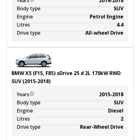
Years
2014-2018
Body type
SUV
Engine
Petrol Engine
Litres
4.4
Drive type
All-wheel Drive
BMW X5 (F15, F85) sDrive 25 d
2
L
170
kW
RWD
SUV
(
2015-2018
)
Years
2015-2018
Body type
SUV
Engine
Diesel
Litres
2
Drive type
Rear-Wheel Drive