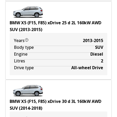
BMW X5 (F15, F85) xDrive 25 d
2
L
160
kW
AWD
SUV
(
2013-2015
)
Years
2013-2015
Body type
SUV
Engine
Diesel
Litres
2
Drive type
All-wheel Drive
BMW X5 (F15, F85) xDrive 30 d
3
L
160
kW
AWD
SUV
(
2014-2018
)