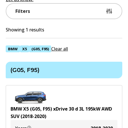
Filters
Showing 1 results
Clear all
BMW
X5
(G05, F95)
(G05, F95)
BMW X5 (G05, F95) xDrive 30 d
3
L
195
kW
AWD
SUV
(
2018-2020
)