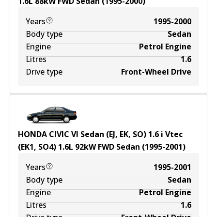
1.6
L
88
kW
FWD
Sedan
(
1995-2000
)
Years
1995-2000
Body type
Sedan
Engine
Petrol Engine
Litres
1.6
Drive type
Front-Wheel Drive
HONDA CIVIC VI Sedan (EJ, EK, SO) 1.6 i Vtec
(EK1, SO4)
1.6
L
92
kW
FWD
Sedan
(
1995-2001
)
Years
1995-2001
Body type
Sedan
Engine
Petrol Engine
Litres
1.6